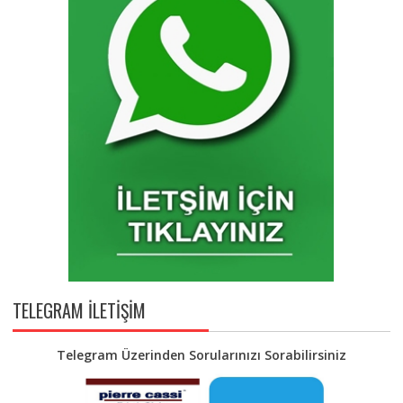
TELEGRAM İLETIŞIM
Telegram Üzerinden Sorularınızı Sorabilirsiniz