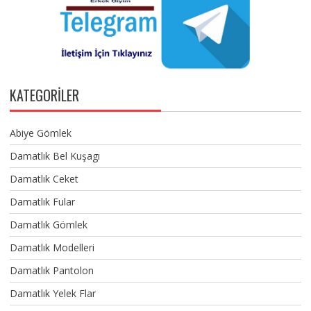
KATEGORILER
Abiye Gömlek
Damatlık Bel Kuşagı
Damatlık Ceket
Damatlık Fular
Damatlık Gömlek
Damatlık Modelleri
Damatlık Pantolon
Damatlık Yelek Flar