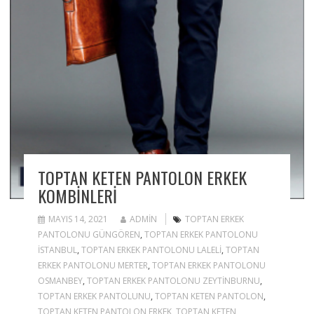
TOPTAN KETEN PANTOLON ERKEK
KOMBINLERI
MAYIS 14, 2021
ADMIN
TOPTAN ERKEK
PANTOLONU GÜNGÖREN
,
TOPTAN ERKEK PANTOLONU
ISTANBUL
,
TOPTAN ERKEK PANTOLONU LALELI
,
TOPTAN
ERKEK PANTOLONU MERTER
,
TOPTAN ERKEK PANTOLONU
OSMANBEY
,
TOPTAN ERKEK PANTOLONU ZEYTINBURNU
,
TOPTAN ERKEK PANTOLUNU
,
TOPTAN KETEN PANTOLON
,
TOPTAN KETEN PANTOLON ERKEK
,
TOPTAN KETEN