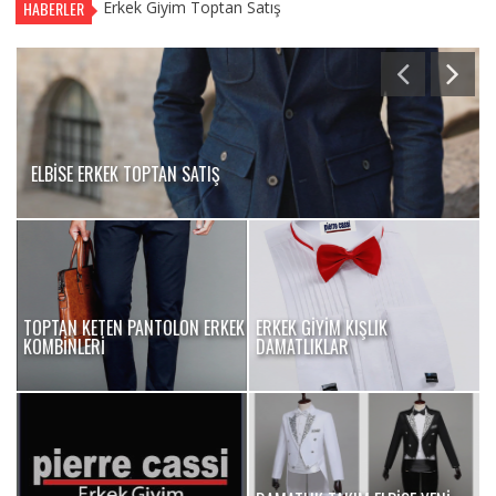
HABERLER
Erkek Giyim Toptan Satış
ELBISE ERKEK TOPTAN SATIŞ
TOPTAN KETEN PANTOLON ERKEK
ERKEK GIYIM KIŞLIK
KOMBINLERI
DAMATLIKLAR