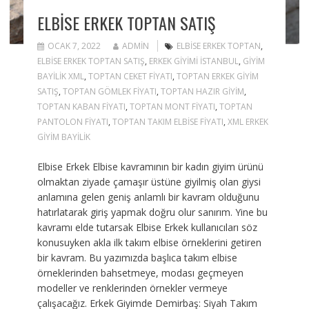
ELBISE ERKEK TOPTAN SATIŞ
OCAK 7, 2022
ADMIN
ELBISE ERKEK TOPTAN
,
ELBISE ERKEK TOPTAN SATIŞ
,
ERKEK GIYIMI İSTANBUL
,
GIYIM
BAYILIK XML
,
TOPTAN CEKET FIYATI
,
TOPTAN ERKEK GIYIM
SATIŞ
,
TOPTAN GÖMLEK FIYATI
,
TOPTAN HAZIR GIYIM
,
TOPTAN KABAN FIYATI
,
TOPTAN MONT FIYATI
,
TOPTAN
PANTOLON FIYATI
,
TOPTAN TAKIM ELBISE FIYATI
,
XML ERKEK
GIYIM BAYILIK
Elbise Erkek Elbise kavramının bir kadın giyim ürünü
olmaktan ziyade çamaşır üstüne giyilmiş olan giysi
anlamına gelen geniş anlamlı bir kavram olduğunu
hatırlatarak giriş yapmak doğru olur sanırım. Yine bu
kavramı elde tutarsak Elbise Erkek kullanıcıları söz
konusuyken akla ilk takım elbise örneklerini getiren
bir kavram. Bu yazımızda başlıca takım elbise
örneklerinden bahsetmeye, modası geçmeyen
modeller ve renklerinden örnekler vermeye
çalışacağız. Erkek Giyimde Demirbaş: Siyah Takım