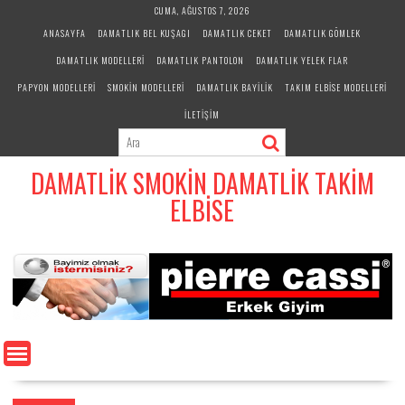
Skip
CUMA, AĞUSTOS 7, 2026
to
ANASAYFA
DAMATLIK BEL KUŞAGI
DAMATLIK CEKET
DAMATLIK GÖMLEK
content
DAMATLIK MODELLERI
DAMATLIK PANTOLON
DAMATLIK YELEK FLAR
PAPYON MODELLERI
SMOKIN MODELLERI
DAMATLIK BAYILIK
TAKIM ELBISE MODELLERI
İLETIŞIM
DAMATLIK SMOKIN DAMATLIK TAKIM
ELBISE