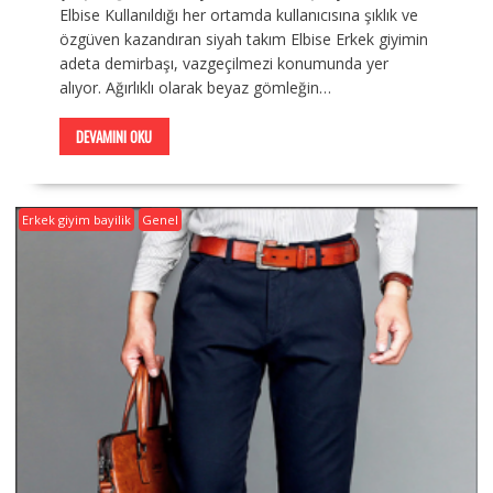
Elbise Kullanıldığı her ortamda kullanıcısına şıklık ve
özgüven kazandıran siyah takım Elbise Erkek giyimin
adeta demirbaşı, vazgeçilmezi konumunda yer
alıyor. Ağırlıklı olarak beyaz gömleğin…
DEVAMINI OKU
Erkek giyim bayilik
Genel