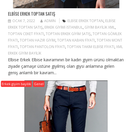
ELBISE ERKEK TOPTAN SATIŞ
OCAK 7, 2022
ADMIN
ELBISE ERKEK TOPTAN
,
ELBISE
ERKEK TOPTAN SATIŞ
,
ERKEK GIYIMI İSTANBUL
,
GIYIM BAYILIK XML
,
TOPTAN CEKET FIYATI
,
TOPTAN ERKEK GIYIM SATIŞ
,
TOPTAN GÖMLEK
FIYATI
,
TOPTAN HAZIR GIYIM
,
TOPTAN KABAN FIYATI
,
TOPTAN MONT
FIYATI
,
TOPTAN PANTOLON FIYATI
,
TOPTAN TAKIM ELBISE FIYATI
,
XML
ERKEK GIYIM BAYILIK
Elbise Erkek Elbise kavramının bir kadın giyim ürünü olmaktan
ziyade çamaşır üstüne giyilmiş olan giysi anlamına gelen
geniş anlamlı bir kavram...
Erkek giyim bayilik
Genel